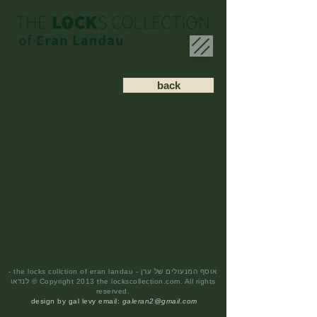
back
- the locks collction of eran landau - אוסף המנעולים של ערן
לנדאו © Copyright 2013 the lockscollection.com. All rights
reserved.
design by gal levy email:
galeran2@gmail.com